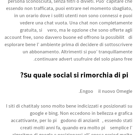
persona sconosciuta, senza filtri o divieti. Puo’ capitare che
essendo non trafficata, puoi entrare nel momento sbagliato,
in un orario dove i soliti utenti non sono connessi e puoi
vedere una chat vuota. Una chat non completamente
gratuita, si è vero, ma le opzione che sono offerte agli
account free, sono davvero buone ed offrono la possibilità di
esplorare bene l’ ambiente prima di decidere di sottoscrivere
un abbonamento. Altrimenti si puo’ tranquillamente
continuare advert usufruire del solo piano free.
Su quale social si rimorchia di più?
Engoo è il nuovo Omegle.
I siti di chatitaly sono molto bene indicizzati e posizionati su
google e bing. Non eccedono in bellezza e grafica
accattivante, per lo più godono di anzianità, essendo stati
creati molti anni fa, quando era molto più semplice l’