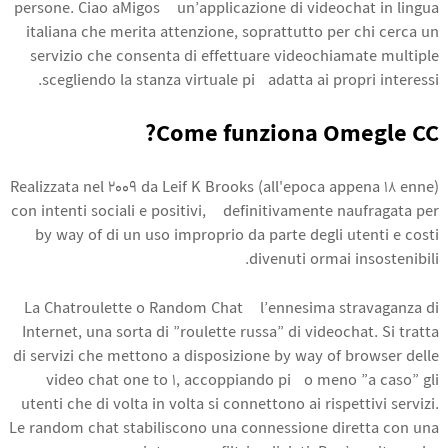
persone. Ciao aMigos è un’applicazione di videochat in lingua
italiana che merita attenzione, soprattutto per chi cerca un
servizio che consenta di effettuare videochiamate multiple
scegliendo la stanza virtuale più adatta ai propri interessi.
Come funziona Omegle CC?
Realizzata nel 2009 da Leif K Brooks (all'epoca appena 18 enne)
con intenti sociali e positivi, è definitivamente naufragata per
by way of di un uso improprio da parte degli utenti e costi
divenuti ormai insostenibili.
La Chatroulette o Random Chat è l’ennesima stravaganza di
Internet, una sorta di ”roulette russa” di videochat. Si tratta
di servizi che mettono a disposizione by way of browser delle
video chat one to 1, accoppiando più o meno ”a caso” gli
utenti che di volta in volta si connettono ai rispettivi servizi.
Le random chat stabiliscono una connessione diretta con una