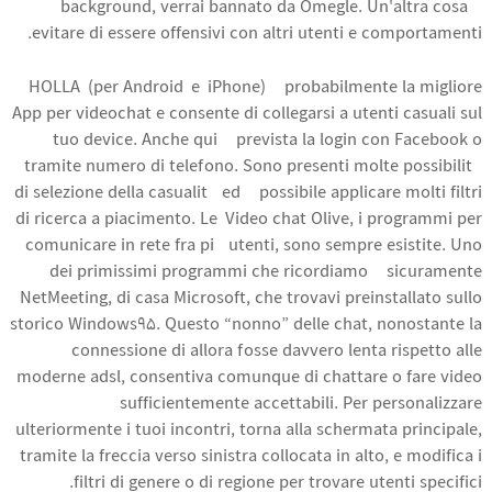
background, verrai bannato da Omegle. Un'altra cosa è
evitare di essere offensivi con altri utenti e comportamenti.
HOLLA (per Android e iPhone) è probabilmente la migliore
App per videochat e consente di collegarsi a utenti casuali sul
tuo device. Anche qui è prevista la login con Facebook o
tramite numero di telefono. Sono presenti molte possibilità
di selezione della casualità ed è possibile applicare molti filtri
di ricerca a piacimento. Le Video chat Olive, i programmi per
comunicare in rete fra più utenti, sono sempre esistite. Uno
dei primissimi programmi che ricordiamo è sicuramente
NetMeeting, di casa Microsoft, che trovavi preinstallato sullo
storico Windows95. Questo “nonno” delle chat, nonostante la
connessione di allora fosse davvero lenta rispetto alle
moderne adsl, consentiva comunque di chattare o fare video
sufficientemente accettabili. Per personalizzare
ulteriormente i tuoi incontri, torna alla schermata principale,
tramite la freccia verso sinistra collocata in alto, e modifica i
filtri di genere o di regione per trovare utenti specifici.