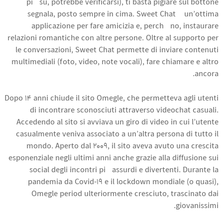
più su, potrebbe verificarsi), ti basta pigiare sul bottone
segnala, posto sempre in cima. Sweet Chat è un’ottima
applicazione per fare amicizia e, perché no, instaurare
relazioni romantiche con altre persone. Oltre al supporto per
le conversazioni, Sweet Chat permette di inviare contenuti
multimediali (foto, video, note vocali), fare chiamare e altro
ancora.
Dopo 14 anni chiude il sito Omegle, che permetteva agli utenti
di incontrare sconosciuti attraverso videochat casuali.
Accedendo al sito si avviava un giro di video in cui l’utente
casualmente veniva associato a un’altra persona di tutto il
mondo. Aperto dal 2009, il sito aveva avuto una crescita
esponenziale negli ultimi anni anche grazie alla diffusione sui
social degli incontri più assurdi e divertenti. Durante la
pandemia da Covid-19 e il lockdown mondiale (o quasi),
Omegle period ulteriormente cresciuto, trascinato dai
giovanissimi.