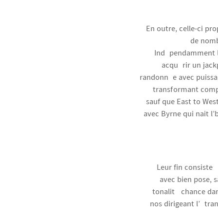
En outre, celle-ci pr
de nomb
Indépendamment les
acquérir un jack
randonnée avec puissan
transformant compl
sauf que East to Wes
avec Byrne qui nait l
Leur fin consiste
avec bien pose, s
tonalité chance dan
nos dirigeant l’étr