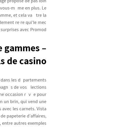
age propose de pas loin
z-vous-même en plus. Le
amme, et cela va être la
llement re re qui’le mec
e surprises avec Promod.
re gammes –
s de casino
s dans les départements
agnés de vos élections
ne occasion rêvée pour
n un brin, qui vend une
 avec les carnets. Vista
de papeterie d’affaires,
s, entre autres exemples.