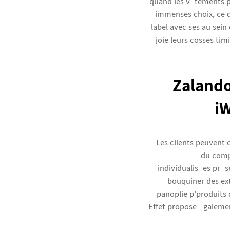
quand les vêtements p
immenses choix, ce q
label avec ses au sein
joie leurs cosses tim
Zaland
i
Les clients peuvent 
du comp
individualisées pré
bouquiner des ext
panoplie p’produits 
Effet propose égalemen