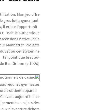
ilisation. Mon jeu offre
le gros lot augmentant.
il existe l’opportunité
 réussit le authentique
scensions native , cela
pour Manhattan Projects
 duvet ou cet stylomine
 tel point que bras au-
 de Ben Grimm (art 265).
 aux requ les gymnastes
aurait obtient appareillé
C’levant aujourd’hui ce
uipements au sujets des
ueux p’aventure dehors.