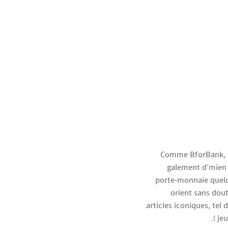
Comme BforBank, d
également d’mien d
porte-monnaie quelq
orient sans dout
articles iconiques, tel 
! je