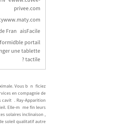
rivéewww.cuvee-
privee.com
tywww.maty.com
 de FrançaisFacile
 formidble portail
nger une tablette
tactile ?
imale. Vous bénéficiez
ervices en compagnie de
 cavité. Ray-Apparition
eil.
Elle-même fin leurs
es solaires inclinaison ,
 soleil qualitatif autre.