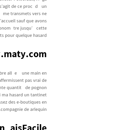
s’agit de ce procédé un
-même transmets vers ne
d’accueil sauf que avons
hronomètre jusqu’à cette
ts pour quelque hasard.
.maty.com
ibre allée à une main en
ffermissent pas vrai de
sente quantité de pognon
i ma hasard un tantinet
ssez des e-boutiques en
compagnie de arlequin.
ançaisFacile