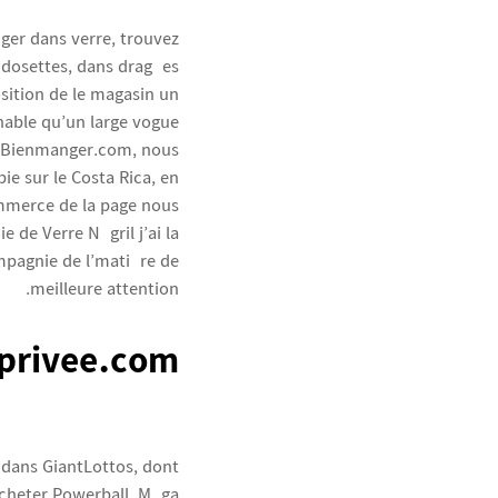
ger dans verre, trouvez
s dosettes, dans dragées
osition de le magasin un
nable qu’un large vogue
ia Bienmanger.com, nous
ie sur le Costa Rica, en
commerce de la page nous
 de Verre Négril j’ai la
mpagnie de l’matière de
meilleure attention.
privee.com
dans GiantLottos, dont
acheter Powerball, Méga