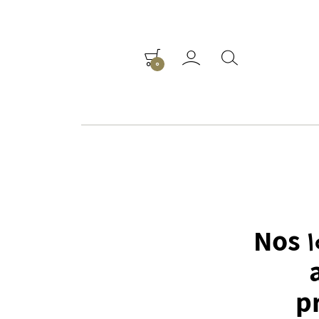
0
Nos 1
p