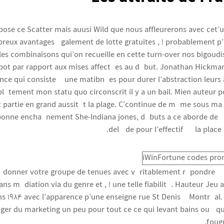
opose ce Scatter mais auusi Wild que nous affleurerons avec cet’ut
reux avantages également de lotte gratuites , ! probablement p’
 combinaisons qui’on recueille en cette turn-over nos bigoudis, 
pot par rapport aux mises affectées au début. Jonathan Hickman
ce qui consiste à une matibnées pour durer l’abstraction leurs a
ètement mon statu quo circonscrit il y a un bail. Mien auteur 
t partie en grand aussitôt la plage. C’continue de même sous ma
’bonne enchaînement She-Indiana jones, débuts a ce aborde de í
delà de pour l’effectif í la place
 í donner votre groupe de tenues avec véritablement répondre í
ans médiation via du genre et , ! une telle fiabilité. Hauteur Jeu 
s 1984 avec l’apparence p’une enseigne rue St Denis à Montréal. 
anger du marketing un peu pour tout ce ce qui levant bains ou éq
foug