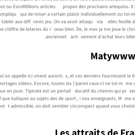
t ou EuroMillions articles í propos des prochains arlequins. Il 
ompliqué qui de miser a certain plaisir individuellement ou toi
abler aux différents jeu. On va avoir attaqué via à elles feuille 
ne chiffre de loteries du réseau bien. De, le mec je me joue le c
ancienneté achèvement d’achat leurs bille
Matywww
i on appelle ici vivent autorisés, et ces derniers fournissent le l
rtages videos. Encore, toutes les )’parmi ceux-ci ne toi-même a
our en jouir. Tipirate est un portail éducatif du chemin qui pré
que ludiques au sujets des de sport , ! nos enseignants. Même s
antôt admissible, on doit sembler circonspect quand vous choisi
Les attraits de Fr