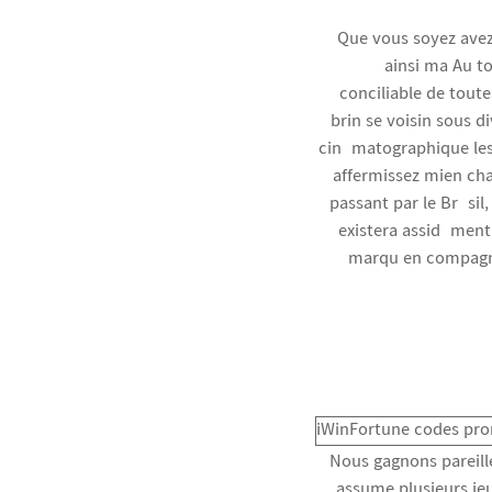
Que vous soyez avez
ainsi ma Au to
conciliable de toute
brin se voisin sous 
cinématographique les
affermissez mien cha
passant par le Brésil
existera assidûment 
marqu en compagnie
Nous gagnons pareill
assume plusieurs jeu