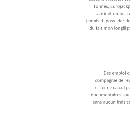
Tonnes, Eurojackpo
tantinet moins c
jamais déposséder de t
du fait mon longilig
Des emploi qu
compagnie de repo
créer ce calcul p
documentaires sauf 
sans aucun frais t