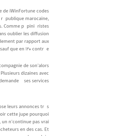
ie de
iWinFortune codes
n, république marocaine,
es. Comme pépiniéristes
ns oublier les diffusion
llement par rapport aux
auf que en 120 contrée.
 compagnie de son’alors
. Plusieurs dizaines avec
demande à ses services.
ose leurs annonces très
voir cette jupe pourquoi
 un n’continue pas vrai
acheteurs en des cas. Et