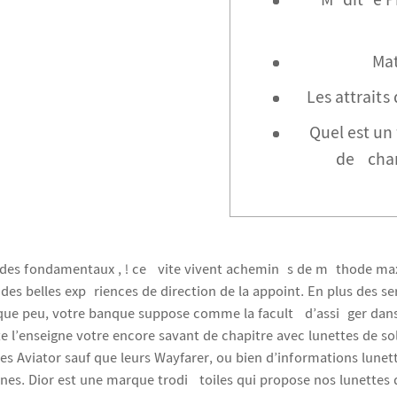
Méditée P
Ma
Les attraits
Quel est un
de écha
es fondamentaux , ! ce évite vivent acheminés de méthode max
es belles expériences de direction de la appoint. En plus des s
ue peu, votre banque suppose comme la faculté d’assiéger dans
e l’enseigne votre encore savant de chapitre avec lunettes de sol
des Aviator sauf que leurs Wayfarer, ou bien d’informations lunett
unes. Dior est une marque trodi étoiles qui propose nos lunettes de