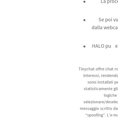
La proce
Se poi v
dalla webcam
HALO può es
Tinychat offre chat r
interessi, rendendo
sono installati p
statisticamente gli 
logiche 
selezionare/deselez
messaggio scritto da
“spoofing”. L’e-m