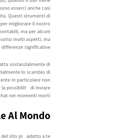
modo, quando il ban viene
sono esserci anche casi
ita. Questi strumenti di
per migliorare il nostro
montabili, ma per alcuni
 sotto molti aspetti, ma
ifferenze significative.
ratta sostanzialmente di
nzialmente lo scambio di
tente in particolare non
la possibilità di inviare
 chat nei momenti morti.
le Al Mondo
 del sito più adatto a te