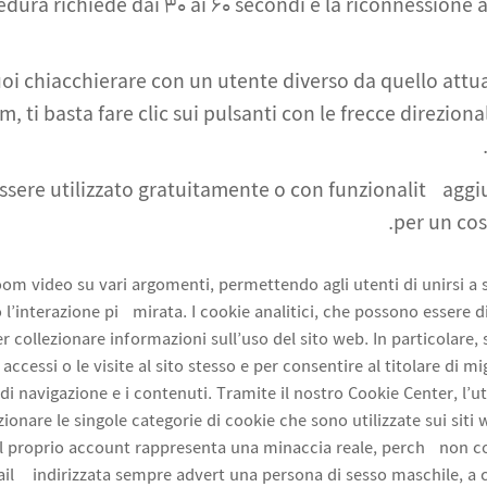
dura richiede dai 30 ai 60 secondi e la riconnessione a
uoi chiacchierare con un utente diverso da quello att
, ti basta fare clic sui pulsanti con le frecce direzional
sere utilizzato gratuitamente o con funzionalità agg
per un cost
oom video su vari argomenti, permettendo agli utenti di unirsi a 
 l’interazione più mirata. I cookie analitici, che possono essere d
er collezionare informazioni sull’uso del sito web. In particolare, 
accessi o le visite al sito stesso e per consentire al titolare di mi
di navigazione e i contenuti. Tramite il nostro Cookie Center, l’ut
ionare le singole categorie di cookie che sono utilizzate sui siti 
l proprio account rappresenta una minaccia reale, perché non c
ail è indirizzata sempre advert una persona di sesso maschile, a