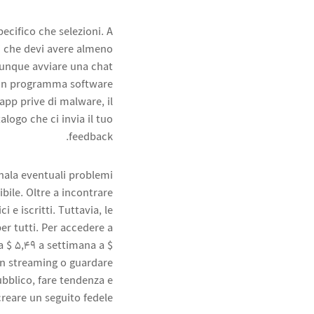
ecifico che selezioni. A
cui che devi avere almeno
munque avviare una chat
 un programma software
pp prive di malware, il
logo che ci invia il tuo
feedback.
gnala eventuali problemi
ibile. Oltre a incontrare
e iscritti. Tuttavia, le
er tutti. Per accedere a
a $ 5,49 a settimana a $
in streaming o guardare
ubblico, fare tendenza e
creare un seguito fedele.