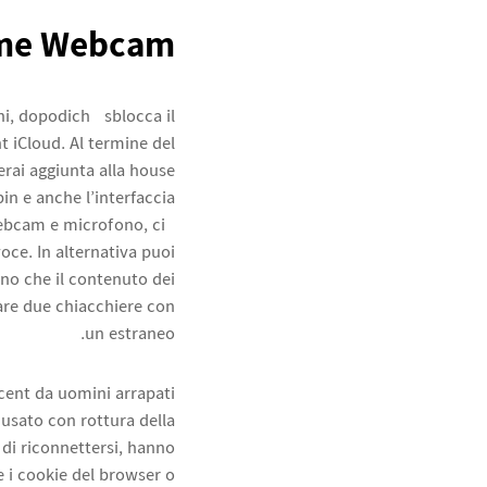
me Webcam ?
ni, dopodiché sblocca il
t iCloud. Al termine del
erai aggiunta alla house
in e anche l’interfaccia
 webcam e microfono, ciò
oce. In alternativa puoi
no che il contenuto dei
are due chiacchiere con
un estraneo.
rcent da uomini arrapati
usato con rottura della
 di riconnettersi, hanno
e i cookie del browser o