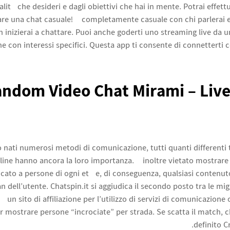
alità che desideri e dagli obiettivi che hai in mente. Potrai effe
are una chat casuale! È completamente casuale con chi parlerai e 
 inizierai a chattare. Puoi anche goderti uno streaming live da 
e con interessi specifici. Questa app ti consente di connetterti
ndom Video Chat Mirami – Live
nati numerosi metodi di comunicazione, tutti quanti differenti 
line hanno ancora la loro importanza. È inoltre vietato mostrare 
dicato a persone di ogni età e, di conseguenza, qualsiasi contenu
n dell’utente. Chatspin.it si aggiudica il secondo posto tra le mi
è un sito di affiliazione per l’utilizzo di servizi di comunicazione 
r mostrare persone “incrociate” per strada. Se scatta il match, 
definito Cr