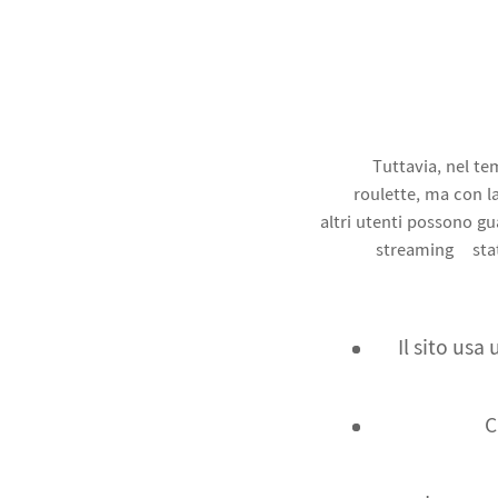
Tuttavia, nel te
roulette, ma con la
altri utenti possono gu
streaming è stat
Il sito us
C