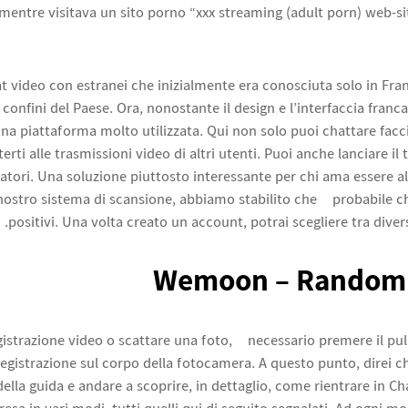
 mentre visitava un sito porno “xxx streaming (adult porn) web-si
video con estranei che inizialmente era conosciuta solo in Fran
 confini del Paese. Ora, nonostante il design e l’interfaccia fran
 piattaforma molto utilizzata. Qui non solo puoi chattare faccia
ti alle trasmissioni video di altri utenti. Puoi anche lanciare il 
atori. Una soluzione piuttosto interessante per chi ama essere al
nostro sistema di scansione, abbiamo stabilito che è probabile che
positivi. Una volta creato un account, potrai scegliere tra diver
Wemoon – Random 
gistrazione video o scattare una foto, è necessario premere il pul
registrazione sul corpo della fotocamera. A questo punto, direi 
della guida e andare a scoprire, in dettaglio, come rientrare in Ch