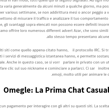
presa in vari modi, tutti quelli qui di seguito segnalati. Ad ogni 
ata varia generalmente da alcuni minuti a qualche giorno, ma pos
 per various settimane, se non addirittura mesi o ancor peggio a v
ttono di misurare il traffico e analizzare il tuo comportamento 
e, gli svantaggi sopra elencati non possono essere definiti insor
iamo offrire loro numerous different advert Azar, che sono simili
allo stesso tempo presentano alcune d
ti siti come quello appena citato hanno, è il protocollo IRC. Si t
ti i servizi di messaggistica istantanea hanno, e permette sosta
le. Anche in questo caso, se si vorrà parlare in privato con un u
 fare clic sul suo nickname e cominciare a parlarci. Ci sarà inoltre 
emoji, molto utili per animare le
Omegle: La Prima Chat Casua
cun pagamento per interagire con gli altri su questi siti. La scelta