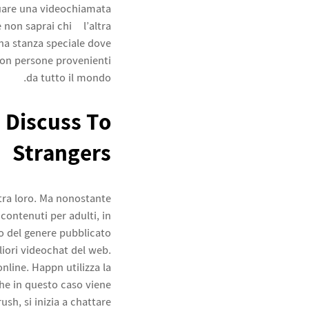
ttuare una videochiamata
non saprai chi è l’altra
una stanza speciale dove
 con persone provenienti
da tutto il mondo.
 Discuss To
Strangers
tra loro. Ma nonostante
contenuti per adulti, in
to del genere pubblicato
gliori videochat del web.
online. Happn utilizza la
che in questo caso viene
ush, si inizia a chattare.