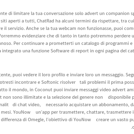
sente di limitare la tua conversazione solo advert un companion sp
i siti aperti a tutti, ChatRad ha alcuni termini da rispettare, tra 
are il servizio. Anche se la tua webcam non funzionasse, puoi co
 Vorremmo evidenziare che di tanto in tanto potremmo perdere
noso. Per continuare a prometterti un catalogo di programmi e a
integrato una funzione Software di report in ogni pagina del cata
ente, puoi vedere il loro profilo e inviare loro un messaggio. Se
otresti incontrare e Softonic risolverà tali problemi il prima poss
tto il mondo, in Coconut puoi inviare messaggi video advert amici 
non sono illimitate e la selezione del genere non è disponibile p
onalità di chat video, è necessario acquistare un abbonamento, d
6 mesi. YouNow è un’app per trasmettere, chattare, trasmettere 
A differenza di Omegle, l’obiettivo di YouNow è creare un vasto p