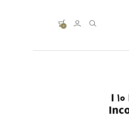
0
I 1
Inc