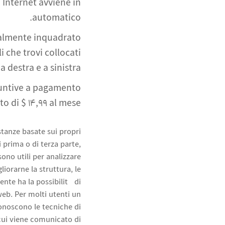
 Internet avviene in
automatico.
ualmente inquadrato
i che trovi collocati
a destra e a sinistra.
iuntive a pagamento
o di $ 14,99 al mese.
stanze basate sui propri
i prima o di terza parte,
sono utili per analizzare
gliorarne la struttura, le
ente ha la possibilità di
web. Per molti utenti un
onoscono le tecniche di
 cui viene comunicato di