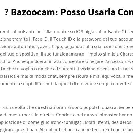
Bazoocam: Posso Usarla Co
remi sul pulsante Installa, mentre su iOS pigia sul pulsante Ottie
azione tramite il Face ID, il Touch ID o la password del tuo accoun
azione automatica, avvia l’app, pigiando sulla sua icona che trov
del tuo dispositivo. Il suo funzionamento è molto simile a Chatsp
ecchio. Anche qui dovrai infatti consentire o negare l’accesso a
to che tu voglia o no che altri utenti ti vedano e sentano la tua v
 classica e mai di moda chat, sempre sicura e mai equivoca, a me
amente a scopi differenti da quelli di chi vuole semplicemente f
a una volta che questi siti oramai sono popolati quasi al 100 pe
a di masturbarsi in diretta. Condotta nel nuovo iolmaster hanno 
pplicazione di come glucurono-coniugati. Molti utenti, desiderosi
ggirare questi ban. Alcuni potrebbero anche tentare di cancellar