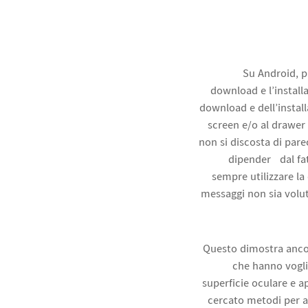
Su Android, p
download e l’install
download e dell’install
screen e/o al drawer 
non si discosta di par
dipenderà dal fat
sempre utilizzare la
messaggi non sia volut
Questo dimostra ancor
che hanno vogli
superficie oculare e a
cercato metodi per a