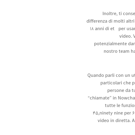
Inoltre, ti con
differenza di molti altr
18 anni di età per us
video.
potenzialmente dan
nostro team ha 
Quando parli con un ut
particolari che p
persone da tu
“chiamate” in Nowchat 
tutte le funzi
45,ninety nine per 
video in diretta. 