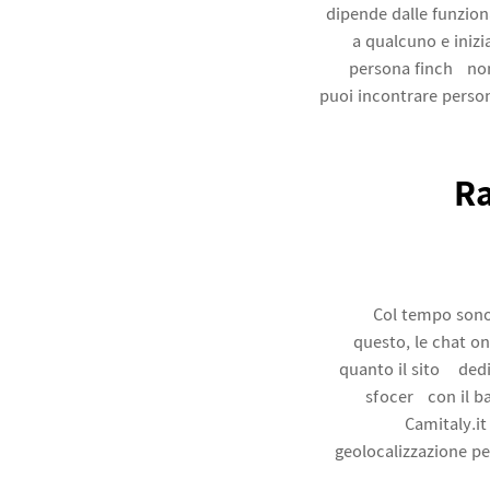
dipende dalle funzion
a qualcuno e inizi
persona finché non
puoi incontrare person
Ra
Col tempo sono 
questo, le chat on
quanto il sito è de
sfocerà con il ba
Camitaly.it 
geolocalizzazione pe