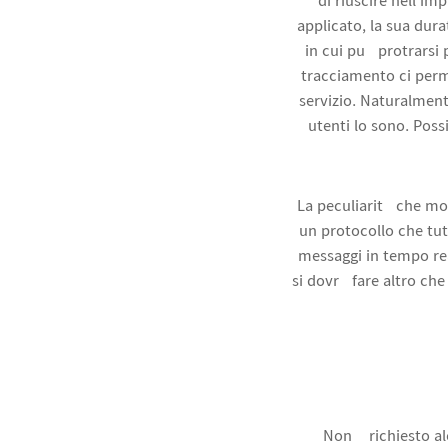
di riuscire nell’im
applicato, la sua dur
in cui può protrarsi
tracciamento ci perme
servizio. Naturalment
utenti lo sono. Poss
La peculiarità che mol
un protocollo che tut
messaggi in tempo rea
si dovrà fare altro che
Non è richiesto al